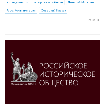
взгляд ученого
репортаж о событии
Дмитрий Милютин
Российская империя
Северный Кавказ
29 июня