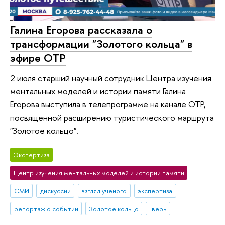
Галина Егорова рассказала о
трансформации "Золотого кольца" в
эфире ОТР
2 июля старший научный сотрудник Центра изучения
ментальных моделей и истории памяти Галина
Егорова выступила в телепрограмме на канале ОТР,
посвященной расширению туристического маршрута
"Золотое кольцо".
Экспертиза
Центр изучения ментальных моделей и истории памяти
СМИ
дискуссии
взгляд ученого
экспертиза
репортаж о событии
Золотое кольцо
Тверь