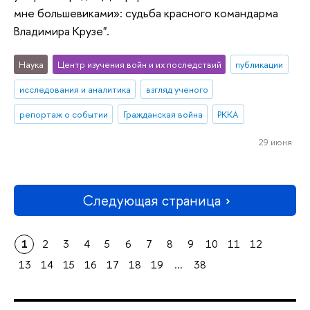
мне большевиками»: судьба красного командарма
Владимира Крузе".
Наука
Центр изучения войн и их последствий
публикации
исследования и аналитика
взгляд ученого
репортаж о событии
Гражданская война
РККА
29 июня
Следующая страница
1
2
3
4
5
6
7
8
9
10
11
12
13
14
15
16
17
18
19
...
38