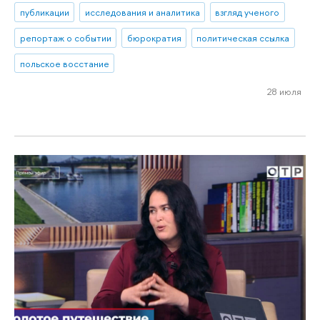
публикации
исследования и аналитика
взгляд ученого
репортаж о событии
бюрократия
политическая ссылка
польское восстание
28 июля