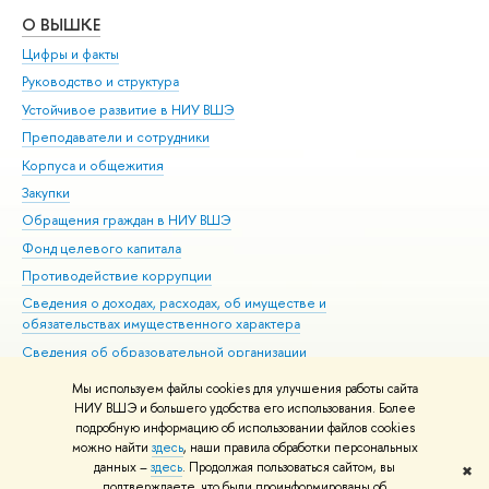
О ВЫШКЕ
ОБ
Цифры и факты
Ли
Руководство и структура
Дов
Устойчивое развитие в НИУ ВШЭ
Ол
Преподаватели и сотрудники
При
Корпуса и общежития
Вы
Закупки
При
Обращения граждан в НИУ ВШЭ
Ас
Фонд целевого капитала
До
Противодействие коррупции
Цен
Сведения о доходах, расходах, об имуществе и
Би
обязательствах имущественного характера
Об
Сведения об образовательной организации
Обр
Людям с ограниченными возможностями здоровья
Мы используем файлы cookies для улучшения работы сайта
Единая платежная страница
НИУ ВШЭ и большего удобства его использования. Более
подробную информацию об использовании файлов cookies
Работа в Вышке
можно найти
здесь
, наши правила обработки персональных
данных –
здесь
. Продолжая пользоваться сайтом, вы
✖
Редактору
подтверждаете, что были проинформированы об