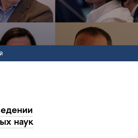
Й
ведении
ых наук