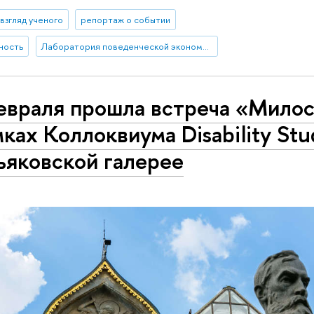
взгляд ученого
репортаж о событии
ность
Лаборатория поведенческой экономики и финансов
евраля прошла встреча «Мило
мках Коллоквиума Disability Stu
ьяковской галерее