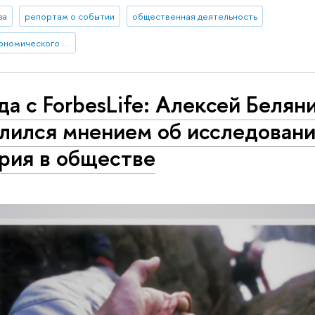
за
репортаж о событии
общественная деятельность
Институт социально-экономического проектирования
да с ForbesLife: Алексей Белян
лился мнением об исследован
рия в обществе