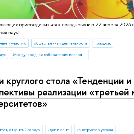
лающих присоединиться к празднованию 22 апреля 2023 г
ных наук!
ние к участию
общественная деятельность
праздник
аук
Международная лаборатория исследований социальной интеграции
и круглого стола «Тенденции и
пективы реализации «третьей 
ерситетов»
тет, открытый городу
идеи и опыт
конструктор успеха