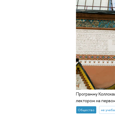
Программу Коллокви
лектором на первом
Общество
не учеба