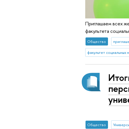
Приглашаем всех же
факультета социаль
Общество
приглаше
факультет социальных н
Итог
перс
унив
Общество
Универси