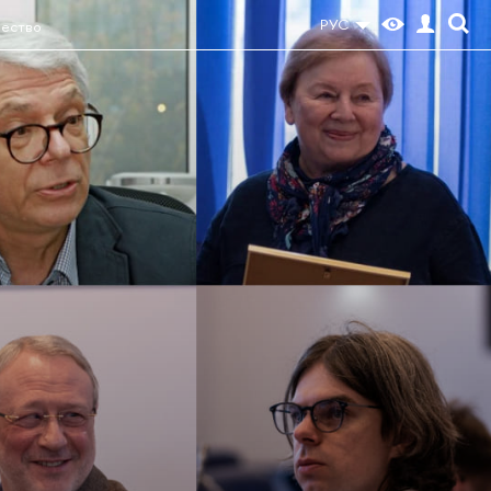
РУС
ество