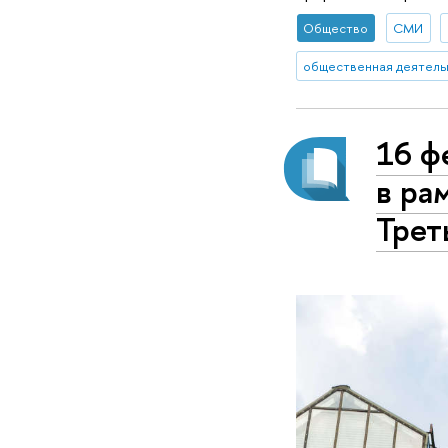
Общество
СМИ
общественная деятель
16 ф
в ра
Трет