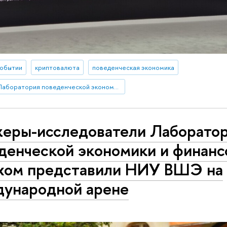
событии
криптовалюта
поведенческая экономика
Лаборатория поведенческой экономики и финансов
еры-исследователи Лаборато
денческой экономики и финанс
хом представили НИУ ВШЭ на
ународной арене