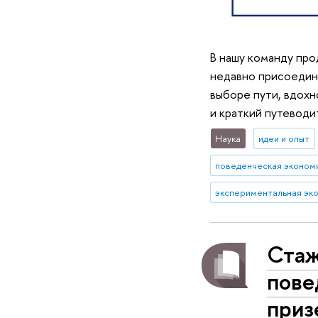
В нашу команду про
недавно присоедини
выборе пути, вдохно
и краткий путеводи
Наука
идеи и опыт
поведенческая эконом
Стаж
пове
приз