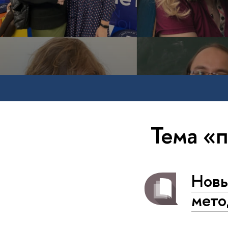
Тема «
Новы
мето