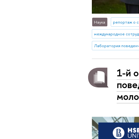
Наука
репортаж о 
международное сотру
1-й 
пове
моло