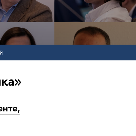
Й
ика»
енте,