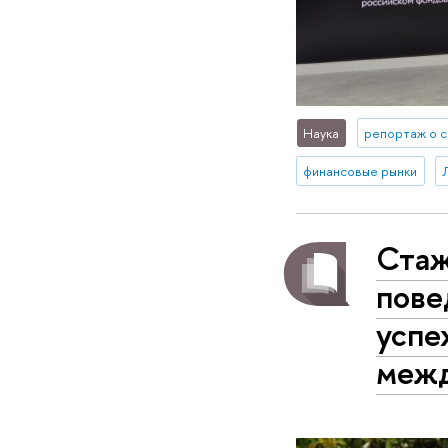
Наука
репортаж о 
финансовые рынки
Стаж
пове
успе
межд