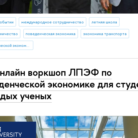
событии
международное сотрудничество
летняя школа
дничество
поведенческая экономика
экономика транспорта
Лаборатория поведенческой экономики и финансов
онлайн воркшоп ЛПЭФ по
денческой экономике для студ
дых ученых