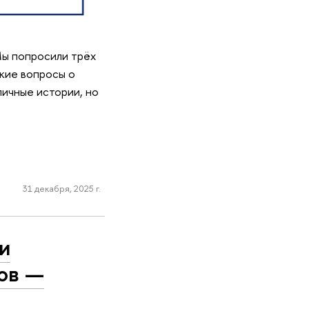
Мы попросили трёх
окие вопросы о
личные истории, но
31 декабря, 2025 г.
и
ов —