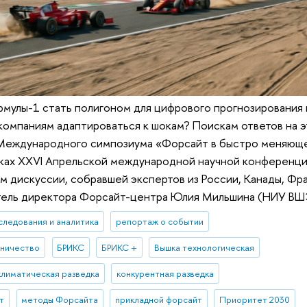
мулы-1 стать полигоном для цифрового прогнозирования 
компаниям адаптироваться к шокам? Поискам ответов на э
Международного симпозиума «Форсайт в быстро меняющ
ках XXVI Апрельской международной научной конференции
 дискуссии, собравшей экспертов из России, Канады, Фра
тель директора Форсайт-центра Юлия Мильшина (НИУ ВШ
следования и аналитика
репортаж о событии
дничество
БРИКС
БРИКС +
Вышка технологическая
климатическая разведка
конкурентная разведка
т
методы Форсайта
прикладной форсайт
Приоритет 2030