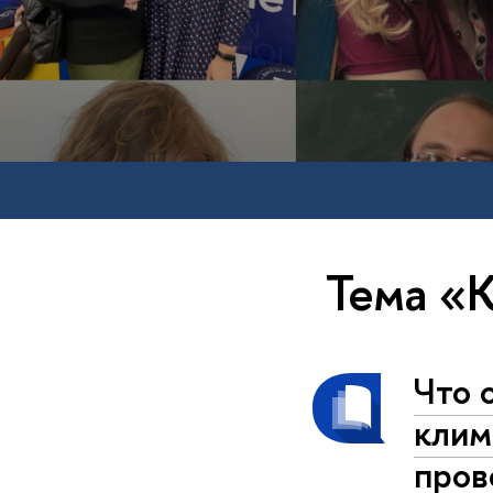
Тема 
Что 
клим
пров