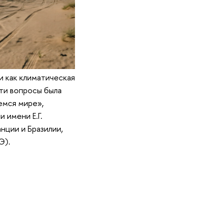
и как климатическая
ти вопросы была
емся мире»,
 имени Е.Г.
нции и Бразилии,
Э).