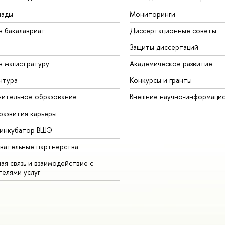
иады
Мониторинги
в бакалавриат
Диссертационные советы
Защиты диссертаций
в магистратуру
Академическое развитие
нтура
Конкурсы и гранты
ительное образование
Внешние научно-информаци
развития карьеры
-инкубатор ВШЭ
вательные партнерства
ая связь и взаимодействие с
телями услуг