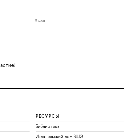
3 мая
частие!
РЕСУРСЫ
Библиотека
Издательский дом ВШЭ