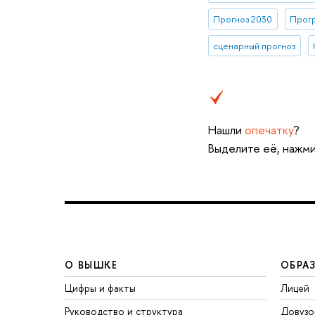
Прогноз 2030
Прогр
сценарный прогноз
Нашли
опечатку
?
Выделите её, нажми
О ВЫШКЕ
ОБРА
Цифры и факты
Лицей
Руководство и структура
Довузо