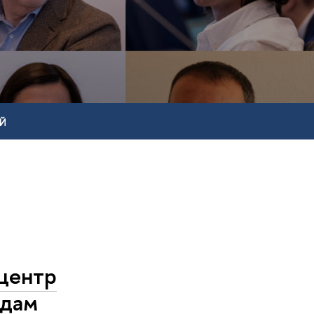
Й
центр
одам