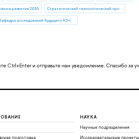
амма развития 2030
Стратегический технологический проект «Национальный центр социально-экономического и научно-технологического прогнозирования»
Кафедра исследований будущего ЮНЕСКО
те Ctrl+Enter и отправьте нам уведомление. Спасибо за у
ЗОВАНИЕ
НАУКА
Научные подразделения
вская подготовка
Исследовательские проекты