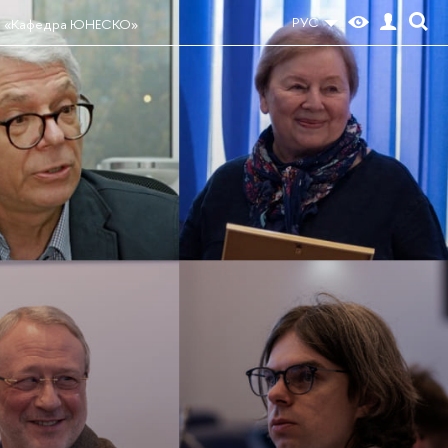
РУС
а «Кафедра ЮНЕСКО»