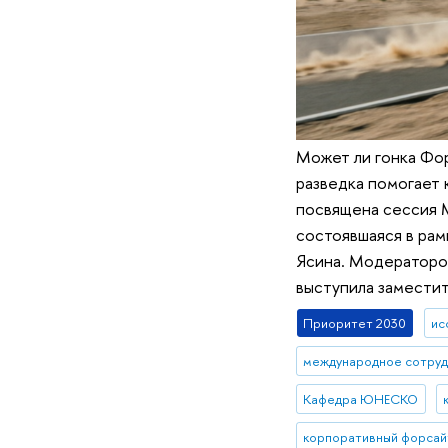
Может ли гонка Фор
разведка помогает 
посвящена сессия 
состоявшаяся в рам
Ясина. Модератором
выступила замести
Приоритет 2030
ис
международное сотру
Кафедра ЮНЕСКО
корпоративный форсай