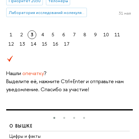
Приоритет 2030
теломеры
Лаборатория исследований молекулярных механизмов долголетия
31 мая
1
2
3
4
5
6
7
8
9
10
11
12
13
14
15
16
17
Нашли
опечатку
?
Выделите её, нажмите Ctrl+Enter и отправьте нам
уведомление. Спасибо за участие!
О ВЫШКЕ
Цифры и факты
Л