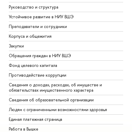
Руководство и структура
Д
Устойчивое развитие в НИУ ВШЭ
О
Преподаватели и сотрудники
П
Корпуса и общежития
В
Закупки
П
Обращения граждан в НИУ ВШЭ
А
Фонд целевого капитала
Д
Противодействие коррупции
Ц
Сведения о доходах, расходах, об имуществе и
Б
обязательствах имущественного характера
О
Сведения об образовательной организации
О
Людям с ограниченными возможностями здоровья
Единая платежная страница
Работа в Вышке