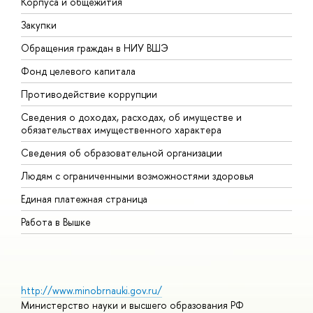
Корпуса и общежития
В
Закупки
П
Обращения граждан в НИУ ВШЭ
А
Фонд целевого капитала
Д
Противодействие коррупции
Ц
Сведения о доходах, расходах, об имуществе и
Б
обязательствах имущественного характера
О
Сведения об образовательной организации
О
Людям с ограниченными возможностями здоровья
Единая платежная страница
Работа в Вышке
http://www.minobrnauki.gov.ru/
Министерство науки и высшего образования РФ