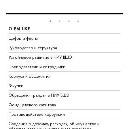
О ВЫШКЕ
Цифры и факты
Л
Руководство и структура
Д
Устойчивое развитие в НИУ ВШЭ
О
Преподаватели и сотрудники
П
Корпуса и общежития
В
Закупки
П
Обращения граждан в НИУ ВШЭ
А
Фонд целевого капитала
Д
Противодействие коррупции
Ц
Сведения о доходах, расходах, об имуществе и
Б
обязательствах имущественного характера