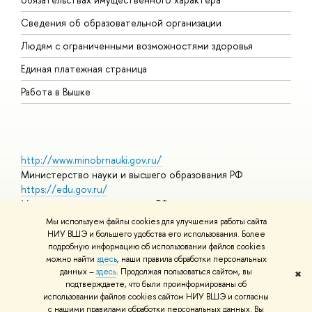
О
Сведения об образовательной организации
О
Людям с ограниченными возможностями здоровья
Единая платежная страница
Работа в Вышке
http://www.minobrnauki.gov.ru/
Министерство науки и высшего образования РФ
https://edu.gov.ru/
Министерство просвещения РФ
https://elearning.hse.ru/mooc
Мы используем файлы cookies для улучшения работы сайта
Массовые открытые онлайн-курсы
НИУ ВШЭ и большего удобства его использования. Более
подробную информацию об использовании файлов cookies
можно найти
здесь
, наши правила обработки персональных
данных –
здесь
. Продолжая пользоваться сайтом, вы
✖
© НИУ ВШЭ 1993–2026
Адреса и контакты
Условия
подтверждаете, что были проинформированы об
использования материалов
Политика конфиденциальности
Карта
использовании файлов cookies сайтом НИУ ВШЭ и согласны
сайта
с нашими правилами обработки персональных данных. Вы