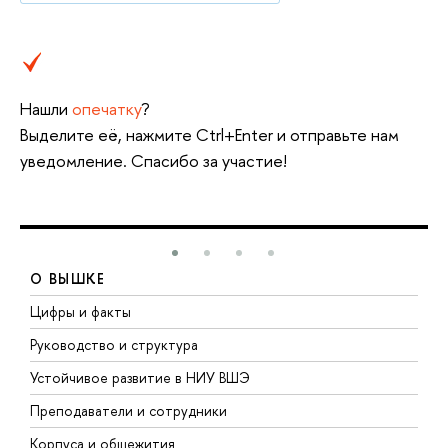
Нашли
опечатку
?
Выделите её, нажмите Ctrl+Enter и отправьте нам
уведомление. Спасибо за участие!
О ВЫШКЕ
Цифры и факты
Л
Руководство и структура
Д
Устойчивое развитие в НИУ ВШЭ
О
Преподаватели и сотрудники
П
Корпуса и общежития
В