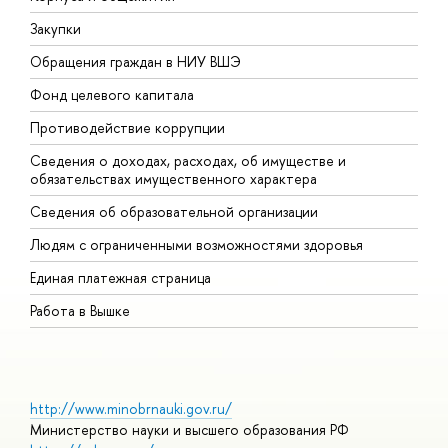
Закупки
П
Обращения граждан в НИУ ВШЭ
А
Фонд целевого капитала
Д
Противодействие коррупции
Ц
Сведения о доходах, расходах, об имуществе и
Б
обязательствах имущественного характера
О
Сведения об образовательной организации
О
Людям с ограниченными возможностями здоровья
Единая платежная страница
Работа в Вышке
http://www.minobrnauki.gov.ru/
Министерство науки и высшего образования РФ