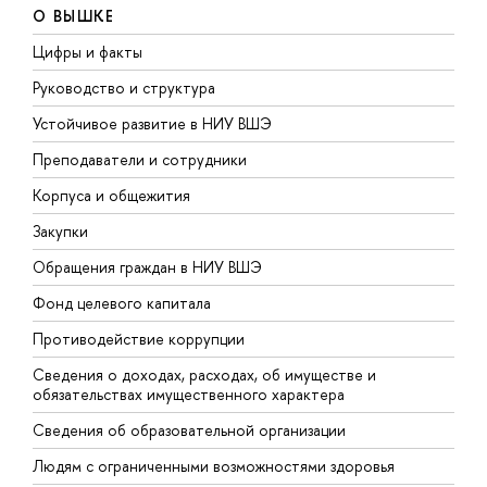
О ВЫШКЕ
Цифры и факты
Л
Руководство и структура
Д
Устойчивое развитие в НИУ ВШЭ
О
Преподаватели и сотрудники
П
Корпуса и общежития
В
Закупки
П
Обращения граждан в НИУ ВШЭ
А
Фонд целевого капитала
Д
Противодействие коррупции
Ц
Сведения о доходах, расходах, об имуществе и
Б
обязательствах имущественного характера
О
Сведения об образовательной организации
О
Людям с ограниченными возможностями здоровья