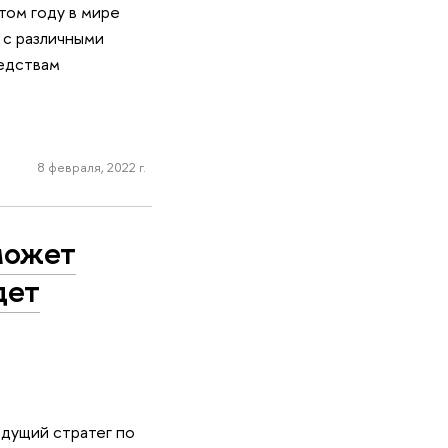
том году в мире
 с различными
редствам
8 февраля, 2022 г.
может
дет
едущий стратег по