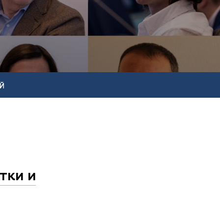
Й
тки и