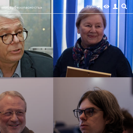
РУС
 «кибербезопасность»