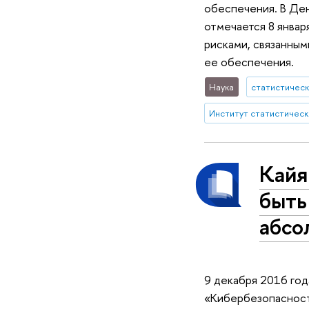
обеспечения. В День
отмечается 8 январ
рисками, связанным
ее обеспечения.
Наука
статистическ
Кайя
быть
абсо
9 декабря 2016 го
«Кибербезопасность