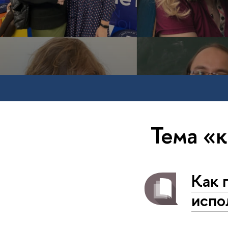
Тема «
Как 
испо