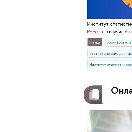
Институт статисти
Росстата изучил он
Наука
мониторинги
статистические данны
Онла