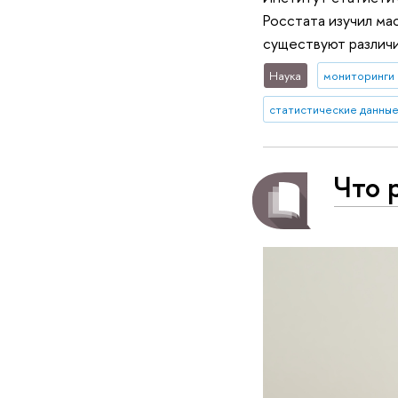
Росстата изучил ма
существуют различи
Наука
мониторинги
статистические данны
Что 