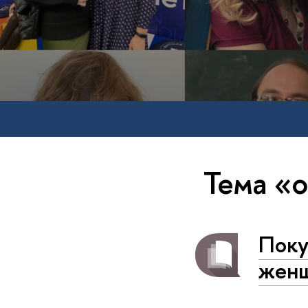
Тема «
Поку
женщ