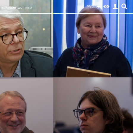
РУС
 «онлайн-шопинг»