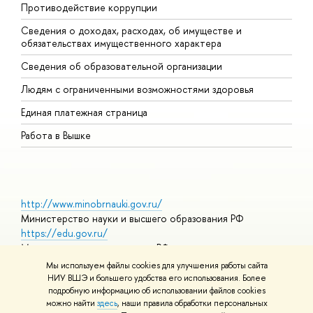
Противодействие коррупции
Ц
Сведения о доходах, расходах, об имуществе и
Б
обязательствах имущественного характера
О
Сведения об образовательной организации
О
Людям с ограниченными возможностями здоровья
Единая платежная страница
Работа в Вышке
http://www.minobrnauki.gov.ru/
Министерство науки и высшего образования РФ
https://edu.gov.ru/
Министерство просвещения РФ
https://elearning.hse.ru/mooc
Мы используем файлы cookies для улучшения работы сайта
Массовые открытые онлайн-курсы
НИУ ВШЭ и большего удобства его использования. Более
подробную информацию об использовании файлов cookies
можно найти
здесь
, наши правила обработки персональных