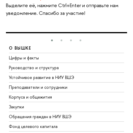
Выделите её, нажмите Ctrl+Enter и отправьте нам
уведомление. Спасибо за участие!
О ВЫШКЕ
Цифры и факты
Л
Руководство и структура
Д
Устойчивое развитие в НИУ ВШЭ
О
Преподаватели и сотрудники
П
Корпуса и общежития
В
Закупки
П
Обращения граждан в НИУ ВШЭ
А
Фонд целевого капитала
Д