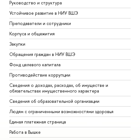
Руководство и структура
Д
Устойчивое развитие в НИУ ВШЭ
О
Преподаватели и сотрудники
П
Корпуса и общежития
В
Закупки
П
Обращения граждан в НИУ ВШЭ
А
Фонд целевого капитала
Д
Противодействие коррупции
Ц
Сведения о доходах, расходах, об имуществе и
Б
обязательствах имущественного характера
О
Сведения об образовательной организации
О
Людям с ограниченными возможностями здоровья
Единая платежная страница
Работа в Вышке