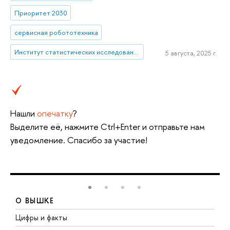
Приоритет 2030
сервисная робототехника
Институт статистических исследований и экономики знаний
5 августа, 2025 г.
Нашли
опечатку
?
Выделите её, нажмите Ctrl+Enter и отправьте нам
уведомление. Спасибо за участие!
О ВЫШКЕ
Цифры и факты
Л