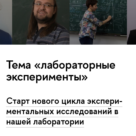
Тема «лабораторные
эксперименты»
Старт нового цикла экс­пе­ри­
мен­таль­ных ис­сле­до­ва­ний в
нашей лаборатории