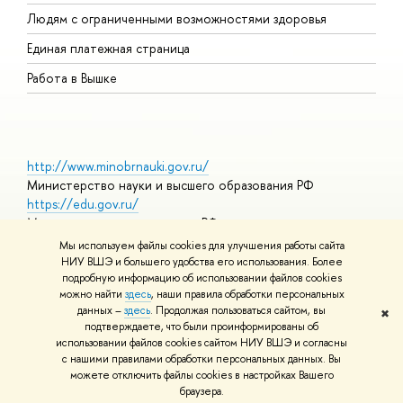
О
Людям с ограниченными возможностями здоровья
Единая платежная страница
Работа в Вышке
http://www.minobrnauki.gov.ru/
Министерство науки и высшего образования РФ
https://edu.gov.ru/
Министерство просвещения РФ
https://elearning.hse.ru/mooc
Мы используем файлы cookies для улучшения работы сайта
Массовые открытые онлайн-курсы
НИУ ВШЭ и большего удобства его использования. Более
подробную информацию об использовании файлов cookies
можно найти
здесь
, наши правила обработки персональных
данных –
здесь
. Продолжая пользоваться сайтом, вы
✖
© НИУ ВШЭ 1993–2026
Адреса и контакты
Условия
подтверждаете, что были проинформированы об
использования материалов
Политика конфиденциальности
Карта
использовании файлов cookies сайтом НИУ ВШЭ и согласны
сайта
с нашими правилами обработки персональных данных. Вы
Шрифты HSE Sans и HSE Slab разработаны в
Школе дизайна НИУ
можете отключить файлы cookies в настройках Вашего
ВШЭ
браузера.
Редактору