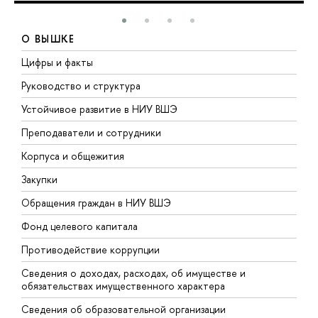
О ВЫШКЕ
Цифры и факты
Л
Руководство и структура
Д
Устойчивое развитие в НИУ ВШЭ
О
Преподаватели и сотрудники
П
Корпуса и общежития
В
Закупки
П
Обращения граждан в НИУ ВШЭ
А
Фонд целевого капитала
Д
Противодействие коррупции
Ц
Сведения о доходах, расходах, об имуществе и
Б
обязательствах имущественного характера
О
Сведения об образовательной организации