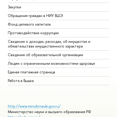
Закупки
П
Обращения граждан в НИУ ВШЭ
А
Фонд целевого капитала
Д
Противодействие коррупции
Ц
Сведения о доходах, расходах, об имуществе и
Б
обязательствах имущественного характера
О
Сведения об образовательной организации
О
Людям с ограниченными возможностями здоровья
Единая платежная страница
Работа в Вышке
http://www.minobrnauki.gov.ru/
Министерство науки и высшего образования РФ