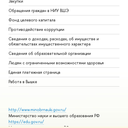
Закупки
П
Обращения граждан в НИУ ВШЭ
А
Фонд целевого капитала
Д
Противодействие коррупции
Ц
Сведения о доходах, расходах, об имуществе и
Б
обязательствах имущественного характера
О
Сведения об образовательной организации
О
Людям с ограниченными возможностями здоровья
Единая платежная страница
Работа в Вышке
http://www.minobrnauki.gov.ru/
Министерство науки и высшего образования РФ
https://edu.gov.ru/
Министерство просвещения РФ