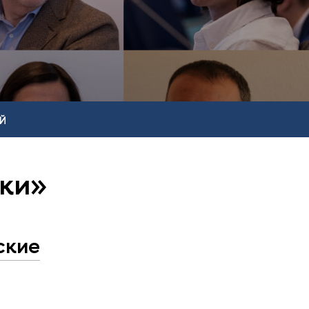
Й
ики»
ские