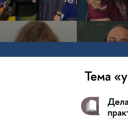
Тема «
Дела
прак