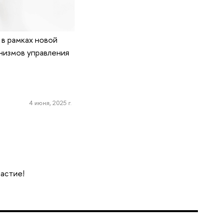
в рамках новой
низмов управления
4 июня, 2025 г.
частие!