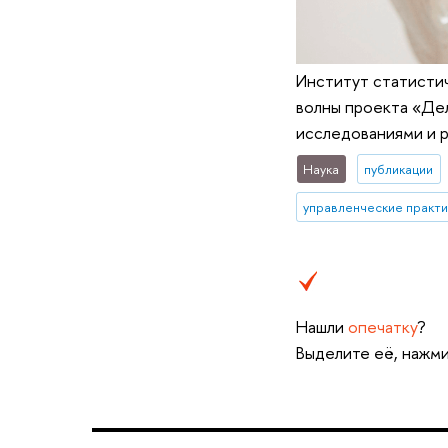
Институт статистич
волны проекта «Дел
исследованиями и р
Наука
публикации
управленческие практи
Нашли
опечатку
?
Выделите её, нажми