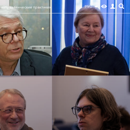
РУС
 «управленческие практики»