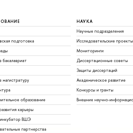
ЗОВАНИЕ
НАУКА
Научные подразделения
вская подготовка
Исследовательские проекты
иады
Мониторинги
в бакалавриат
Диссертационные советы
Защиты диссертаций
в магистратуру
Академическое развитие
нтура
Конкурсы и гранты
ительное образование
Внешние научно-информаци
развития карьеры
-инкубатор ВШЭ
вательные партнерства