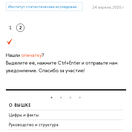
Институт статистических исследований и экономики знаний
24 апреля, 2020 г.
1
2
Нашли
опечатку
?
Выделите её, нажмите Ctrl+Enter и отправьте нам
уведомление. Спасибо за участие!
О ВЫШКЕ
Цифры и факты
Л
Руководство и структура
Д