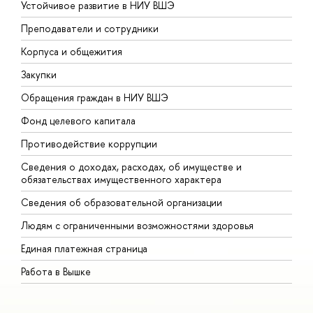
Устойчивое развитие в НИУ ВШЭ
О
Преподаватели и сотрудники
П
Корпуса и общежития
В
Закупки
П
Обращения граждан в НИУ ВШЭ
А
Фонд целевого капитала
Д
Противодействие коррупции
Ц
Сведения о доходах, расходах, об имуществе и
Б
обязательствах имущественного характера
О
Сведения об образовательной организации
О
Людям с ограниченными возможностями здоровья
Единая платежная страница
Работа в Вышке