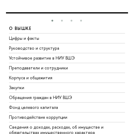
О ВЫШКЕ
Цифры и факты
Л
Руководство и структура
Д
Устойчивое развитие в НИУ ВШЭ
О
Преподаватели и сотрудники
П
Корпуса и общежития
В
Закупки
П
Обращения граждан в НИУ ВШЭ
А
Фонд целевого капитала
Д
Противодействие коррупции
Ц
Сведения о доходах, расходах, об имуществе и
Б
обязательствах имущественного характера