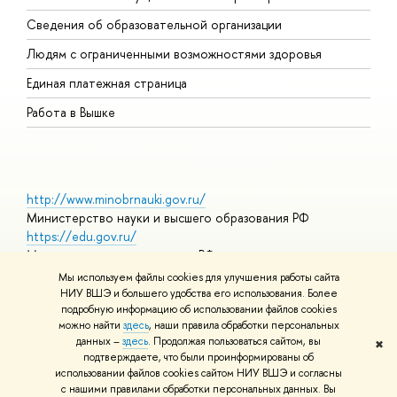
О
Сведения об образовательной организации
О
Людям с ограниченными возможностями здоровья
Единая платежная страница
Работа в Вышке
http://www.minobrnauki.gov.ru/
Министерство науки и высшего образования РФ
https://edu.gov.ru/
Министерство просвещения РФ
https://elearning.hse.ru/mooc
Мы используем файлы cookies для улучшения работы сайта
Массовые открытые онлайн-курсы
НИУ ВШЭ и большего удобства его использования. Более
подробную информацию об использовании файлов cookies
можно найти
здесь
, наши правила обработки персональных
данных –
здесь
. Продолжая пользоваться сайтом, вы
✖
© НИУ ВШЭ 1993–2026
Адреса и контакты
Условия
подтверждаете, что были проинформированы об
использования материалов
Политика конфиденциальности
Карта
использовании файлов cookies сайтом НИУ ВШЭ и согласны
сайта
с нашими правилами обработки персональных данных. Вы