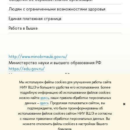
О
Людям с ограниченными возможностями здоровья
Единая платежная страница
Работа в Вышке
http://www.minobrnauki.gov.ru/
Министерство науки и высшего образования РФ
https://edu.gov.ru/
Министерство просвещения РФ
https://elearning.hse.ru/mooc
Мы используем файлы cookies для улучшения работы сайта
Массовые открытые онлайн-курсы
НИУ ВШЭ и большего удобства его использования. Более
подробную информацию об использовании файлов cookies
можно найти
здесь
, наши правила обработки персональных
данных –
здесь
. Продолжая пользоваться сайтом, вы
✖
© НИУ ВШЭ 1993–2026
Адреса и контакты
Условия
подтверждаете, что были проинформированы об
использования материалов
Политика конфиденциальности
Карта
использовании файлов cookies сайтом НИУ ВШЭ и согласны
сайта
с нашими правилами обработки персональных данных. Вы
Шрифты HSE Sans и HSE Slab разработаны в
Школе дизайна НИУ
можете отключить файлы cookies в настройках Вашего
ВШЭ
браузера.