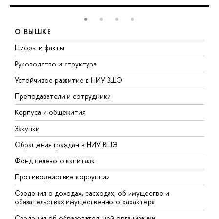
О ВЫШКЕ
Цифры и факты
Л
Руководство и структура
Д
Устойчивое развитие в НИУ ВШЭ
О
Преподаватели и сотрудники
П
Корпуса и общежития
В
Закупки
П
Обращения граждан в НИУ ВШЭ
А
Фонд целевого капитала
Д
Противодействие коррупции
Ц
Сведения о доходах, расходах, об имуществе и
Б
обязательствах имущественного характера
О
Сведения об образовательной организации