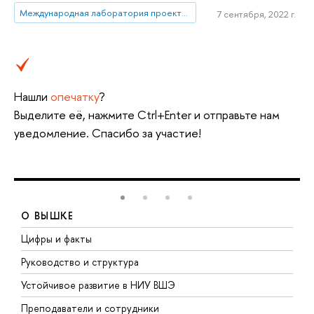
Международная лаборатория проектирования и исследований в онлайн-обучении
7 сентября, 2022 г.
Нашли
опечатку
?
Выделите её, нажмите Ctrl+Enter и отправьте нам
уведомление. Спасибо за участие!
О ВЫШКЕ
Цифры и факты
Л
Руководство и структура
Д
Устойчивое развитие в НИУ ВШЭ
О
Преподаватели и сотрудники
П