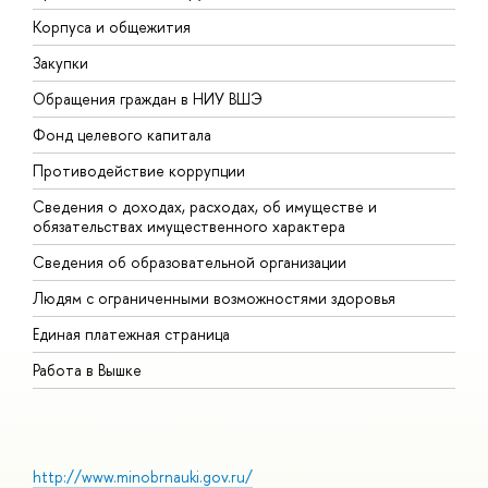
Корпуса и общежития
В
Закупки
П
Обращения граждан в НИУ ВШЭ
А
Фонд целевого капитала
Д
Противодействие коррупции
Ц
Сведения о доходах, расходах, об имуществе и
Б
обязательствах имущественного характера
О
Сведения об образовательной организации
О
Людям с ограниченными возможностями здоровья
Единая платежная страница
Работа в Вышке
http://www.minobrnauki.gov.ru/