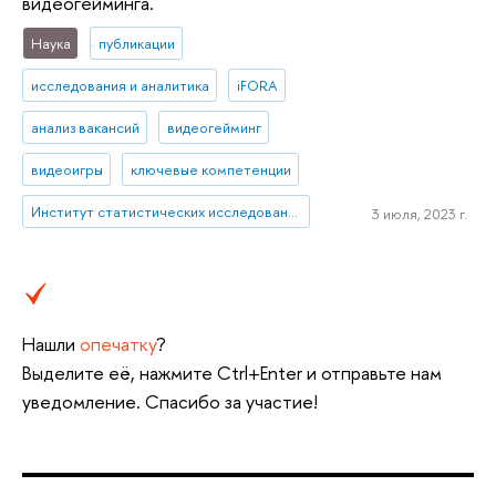
видеогейминга.
Наука
публикации
исследования и аналитика
iFORA
анализ вакансий
видеогейминг
видеоигры
ключевые компетенции
Институт статистических исследований и экономики знаний
3 июля, 2023 г.
Нашли
опечатку
?
Выделите её, нажмите Ctrl+Enter и отправьте нам
уведомление. Спасибо за участие!