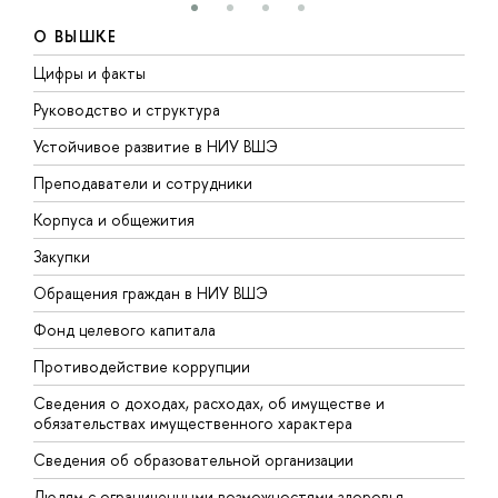
О ВЫШКЕ
Цифры и факты
Л
Руководство и структура
Д
Устойчивое развитие в НИУ ВШЭ
О
Преподаватели и сотрудники
П
Корпуса и общежития
В
Закупки
П
Обращения граждан в НИУ ВШЭ
А
Фонд целевого капитала
Д
Противодействие коррупции
Ц
Сведения о доходах, расходах, об имуществе и
Б
обязательствах имущественного характера
О
Сведения об образовательной организации
О
Людям с ограниченными возможностями здоровья