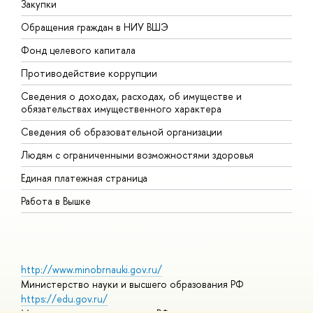
Закупки
П
Обращения граждан в НИУ ВШЭ
А
Фонд целевого капитала
Д
Противодействие коррупции
Ц
Сведения о доходах, расходах, об имуществе и
Б
обязательствах имущественного характера
О
Сведения об образовательной организации
О
Людям с ограниченными возможностями здоровья
Единая платежная страница
Работа в Вышке
http://www.minobrnauki.gov.ru/
Министерство науки и высшего образования РФ
https://edu.gov.ru/