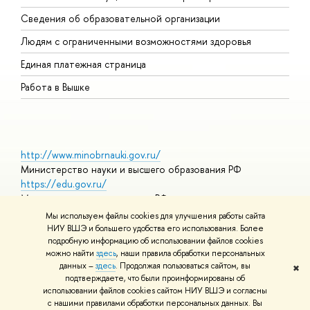
О
Сведения об образовательной организации
О
Людям с ограниченными возможностями здоровья
Единая платежная страница
Работа в Вышке
http://www.minobrnauki.gov.ru/
Министерство науки и высшего образования РФ
https://edu.gov.ru/
Министерство просвещения РФ
https://elearning.hse.ru/mooc
Мы используем файлы cookies для улучшения работы сайта
Массовые открытые онлайн-курсы
НИУ ВШЭ и большего удобства его использования. Более
подробную информацию об использовании файлов cookies
можно найти
здесь
, наши правила обработки персональных
данных –
здесь
. Продолжая пользоваться сайтом, вы
✖
© НИУ ВШЭ 1993–2026
Адреса и контакты
Условия
подтверждаете, что были проинформированы об
использования материалов
Политика конфиденциальности
Карта
использовании файлов cookies сайтом НИУ ВШЭ и согласны
сайта
с нашими правилами обработки персональных данных. Вы
Шрифты HSE Sans и HSE Slab разработаны в
Школе дизайна НИУ