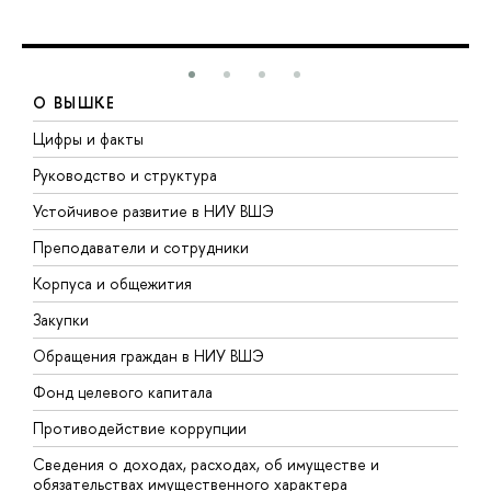
О ВЫШКЕ
Цифры и факты
Л
Руководство и структура
Д
Устойчивое развитие в НИУ ВШЭ
О
Преподаватели и сотрудники
П
Корпуса и общежития
В
Закупки
П
Обращения граждан в НИУ ВШЭ
А
Фонд целевого капитала
Д
Противодействие коррупции
Ц
Сведения о доходах, расходах, об имуществе и
Б
обязательствах имущественного характера