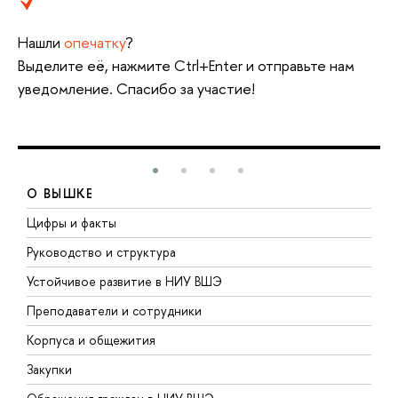
Нашли
опечатку
?
Выделите её, нажмите Ctrl+Enter и отправьте нам
уведомление. Спасибо за участие!
О ВЫШКЕ
Цифры и факты
Л
Руководство и структура
Д
Устойчивое развитие в НИУ ВШЭ
О
Преподаватели и сотрудники
П
Корпуса и общежития
В
Закупки
П