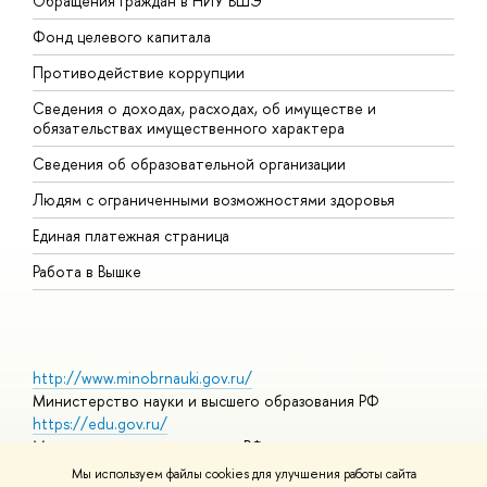
Обращения граждан в НИУ ВШЭ
А
Фонд целевого капитала
Д
Противодействие коррупции
Ц
Сведения о доходах, расходах, об имуществе и
Б
обязательствах имущественного характера
О
Сведения об образовательной организации
О
Людям с ограниченными возможностями здоровья
Единая платежная страница
Работа в Вышке
http://www.minobrnauki.gov.ru/
Министерство науки и высшего образования РФ
https://edu.gov.ru/
Министерство просвещения РФ
https://elearning.hse.ru/mooc
Мы используем файлы cookies для улучшения работы сайта