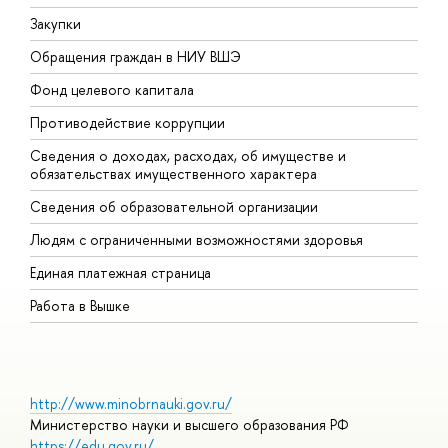
Закупки
П
Обращения граждан в НИУ ВШЭ
А
Фонд целевого капитала
Д
Противодействие коррупции
Ц
Сведения о доходах, расходах, об имуществе и
Б
обязательствах имущественного характера
О
Сведения об образовательной организации
О
Людям с ограниченными возможностями здоровья
Единая платежная страница
Работа в Вышке
http://www.minobrnauki.gov.ru/
Министерство науки и высшего образования РФ
https://edu.gov.ru/