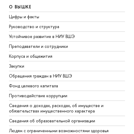
О ВЫШКЕ
Цифры и факты
Л
Руководство и структура
Д
Устойчивое развитие в НИУ ВШЭ
О
Преподаватели и сотрудники
П
Корпуса и общежития
В
Закупки
П
Обращения граждан в НИУ ВШЭ
А
Фонд целевого капитала
Д
Противодействие коррупции
Ц
Сведения о доходах, расходах, об имуществе и
Б
обязательствах имущественного характера
О
Сведения об образовательной организации
О
Людям с ограниченными возможностями здоровья