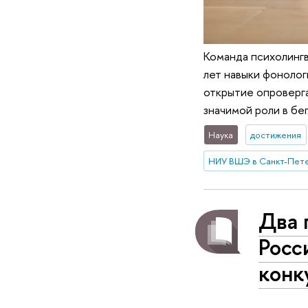
Команда психолингв
лет навыки фонолог
открытие опроверга
значимой роли в бе
Наука
достижения
НИУ ВШЭ в Санкт-Пет
Два 
Росс
конк