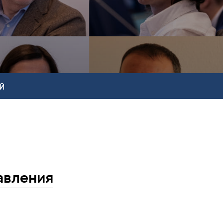
Й
авления