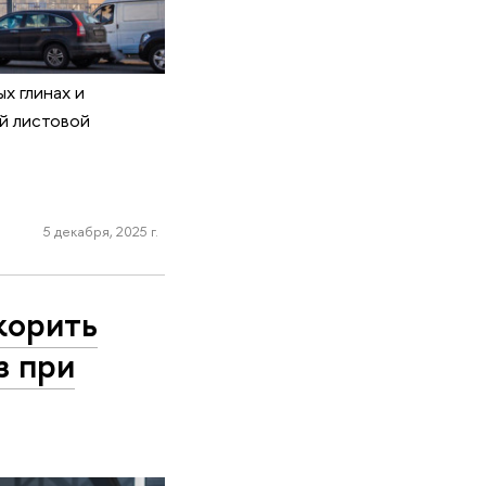
х глинах и
й листовой
5 декабря, 2025 г.
корить
з при