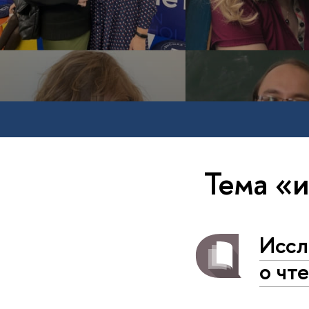
Тема «
Иссл
о чт