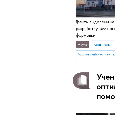
Гранты выделены на
разработку научног
формовки.
Наука
идеи и опыт
Учен
опти
помо