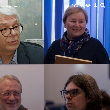
РУС
 «инновации»