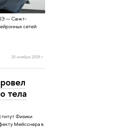
ШЭ — Санкт-
нейронных сетей
25 ноября, 2025 г.
провел
о тела
нститут Физики
фекту Мейсснера в