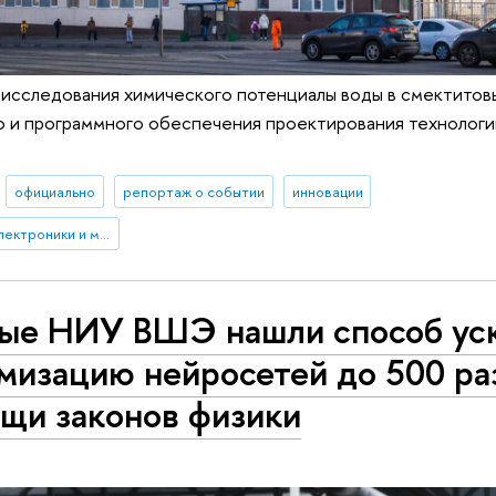
 исследования химического потенциалы воды в смектитовы
о и программного обеспечения проектирования технологи
официально
репортаж о событии
инновации
Московский институт электроники и математики им. А.Н. Тихонова
ые НИУ ВШЭ нашли способ ус
мизацию нейросетей до 500 ра
щи законов физики