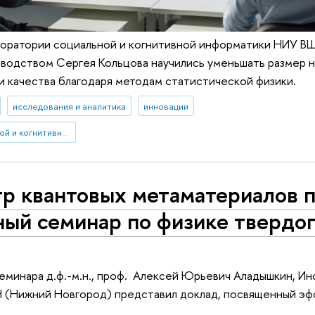
оратории социальной и когнитивной информатики НИУ В
оводством Сергея Кольцова научились уменьшать размер 
и качества благодаря методам статистической физики.
исследования и аналитика
инновации
Лаборатория социальной и когнитивной информатики
р квантовых метаматериалов 
ный семинар по физике твердог
семинара д.ф.-м.н., проф. Алексей Юрьевич Аладышкин, И
 (Нижний Новгород) представил доклад, посвященный эф