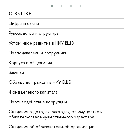
О ВЫШКЕ
Цифры и факты
Л
Руководство и структура
Д
Устойчивое развитие в НИУ ВШЭ
О
Преподаватели и сотрудники
П
Корпуса и общежития
В
Закупки
П
Обращения граждан в НИУ ВШЭ
А
Фонд целевого капитала
Д
Противодействие коррупции
Ц
Сведения о доходах, расходах, об имуществе и
Б
обязательствах имущественного характера
О
Сведения об образовательной организации
О