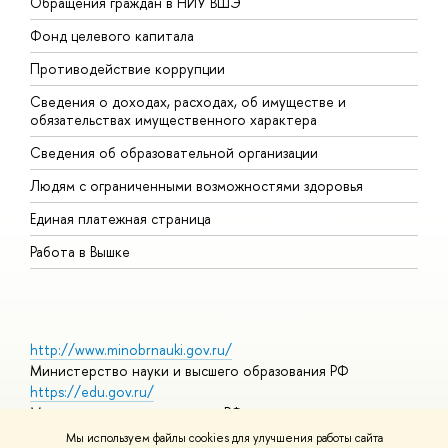
Обращения граждан в НИУ ВШЭ
А
Фонд целевого капитала
Д
Противодействие коррупции
Ц
Сведения о доходах, расходах, об имуществе и
Б
обязательствах имущественного характера
О
Сведения об образовательной организации
О
Людям с ограниченными возможностями здоровья
Единая платежная страница
Работа в Вышке
http://www.minobrnauki.gov.ru/
Министерство науки и высшего образования РФ
https://edu.gov.ru/
Министерство просвещения РФ
https://elearning.hse.ru/mooc
Мы используем файлы cookies для улучшения работы сайта