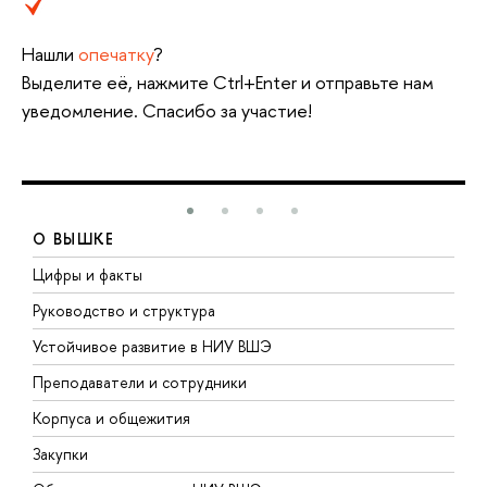
Нашли
опечатку
?
Выделите её, нажмите Ctrl+Enter и отправьте нам
уведомление. Спасибо за участие!
О ВЫШКЕ
Цифры и факты
Л
Руководство и структура
Д
Устойчивое развитие в НИУ ВШЭ
О
Преподаватели и сотрудники
П
Корпуса и общежития
В
Закупки
П