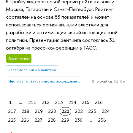
В тройку лидеров новой версии рейтинга вошли
Москва, Татарстан и Санкт-Петербург. Рейтинг
составлен на основе 53 показателей и может
использоваться региональными властями для
разработки и оптимизации своей инновационной
политики. Презентация рейтинга состоялась 31
октября на пресс-конференции в ТАСС.
Экспертиза
исследования и аналитика
Институт статистических исследований и экономики знаний
31 октября, 2019 г.
1
...
211
212
213
214
215
216
217
218
219
220
221
222
223
224
225
226
227
228
229
230
...
236