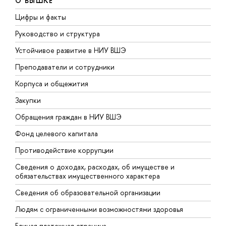
О ВЫШКЕ
Цифры и факты
Л
Руководство и структура
Д
Устойчивое развитие в НИУ ВШЭ
О
Преподаватели и сотрудники
П
Корпуса и общежития
В
Закупки
П
Обращения граждан в НИУ ВШЭ
А
Фонд целевого капитала
Д
Противодействие коррупции
Ц
Сведения о доходах, расходах, об имуществе и
Б
обязательствах имущественного характера
О
Сведения об образовательной организации
О
Людям с ограниченными возможностями здоровья
Единая платежная страница