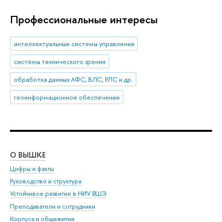
Профессиональные интересы
интеллектуальные системы управления
системы технического зрения
обработка данных АФС, ВЛС, РЛС и др.
геоинформационное обеспечение
О ВЫШКЕ
ОБ
Цифры и факты
Ли
Руководство и структура
Дов
Устойчивое развитие в НИУ ВШЭ
Ол
Преподаватели и сотрудники
При
Корпуса и общежития
Вы