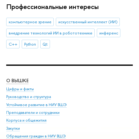
Профессиональные интересы
компьютерное зрение
искусственный интеллект (ИИ)
внедрение технологий ИИ в робототехнике
инференс
C++
Python
Qt
О ВЫШКЕ
ОБ
Цифры и факты
Ли
Руководство и структура
Дов
Устойчивое развитие в НИУ ВШЭ
Ол
Преподаватели и сотрудники
При
Корпуса и общежития
Вы
Закупки
При
Обращения граждан в НИУ ВШЭ
Ас