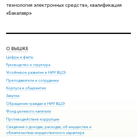
технология электронных средств», квалификация
«Бакалавр»
О ВЫШКЕ
ОБ
Цифры и факты
Ли
Руководство и структура
Дов
Устойчивое развитие в НИУ ВШЭ
Ол
Преподаватели и сотрудники
При
Корпуса и общежития
Вы
Закупки
При
Обращения граждан в НИУ ВШЭ
Ас
Фонд целевого капитала
До
Противодействие коррупции
Цен
Сведения о доходах, расходах, об имуществе и
Би
обязательствах имущественного характера
Об