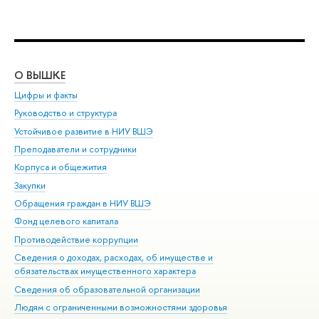
О ВЫШКЕ
ОБ
Цифры и факты
Ли
Руководство и структура
Дов
Устойчивое развитие в НИУ ВШЭ
Ол
Преподаватели и сотрудники
При
Корпуса и общежития
Вы
Закупки
При
Обращения граждан в НИУ ВШЭ
Ас
Фонд целевого капитала
До
Противодействие коррупции
Цен
Сведения о доходах, расходах, об имуществе и
Би
обязательствах имущественного характера
Об
Сведения об образовательной организации
Обр
Людям с ограниченными возможностями здоровья