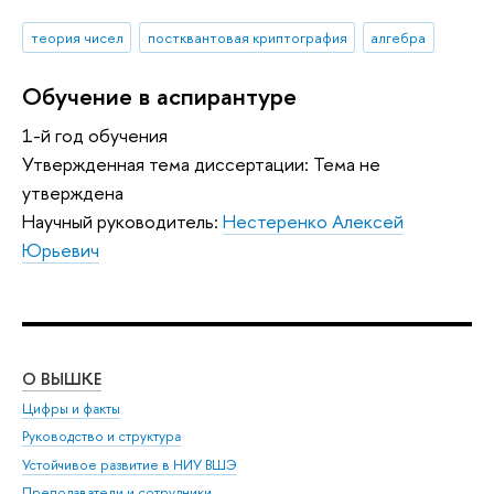
теория чисел
постквантовая криптография
алгебра
Обучение в аспирантуре
1-й год обучения
Утвержденная тема диссертации: Тема не
утверждена
Научный руководитель:
Нестеренко Алексей
Юрьевич
О ВЫШКЕ
ОБ
Цифры и факты
Ли
Руководство и структура
Дов
Устойчивое развитие в НИУ ВШЭ
Ол
Преподаватели и сотрудники
При