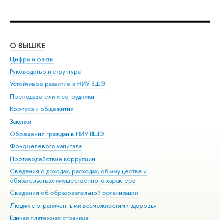
О ВЫШКЕ
ОБ
Цифры и факты
Ли
Руководство и структура
Дов
Устойчивое развитие в НИУ ВШЭ
Ол
Преподаватели и сотрудники
При
Корпуса и общежития
Вы
Закупки
При
Обращения граждан в НИУ ВШЭ
Ас
Фонд целевого капитала
До
Противодействие коррупции
Цен
Сведения о доходах, расходах, об имуществе и
Би
обязательствах имущественного характера
Об
Сведения об образовательной организации
Обр
Людям с ограниченными возможностями здоровья
Единая платежная страница