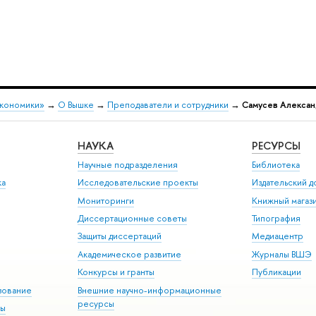
экономики»
→
О Вышке
→
Преподаватели и сотрудники
→
Самусев Алекса
НАУКА
РЕСУРСЫ
Научные подразделения
Библиотека
ка
Исследовательские проекты
Издательский 
Мониторинги
Книжный магаз
Диссертационные советы
Типография
Защиты диссертаций
Медиацентр
Академическое развитие
Журналы ВШЭ
Конкурсы и гранты
Публикации
зование
Внешние научно-информационные
ресурсы
ры