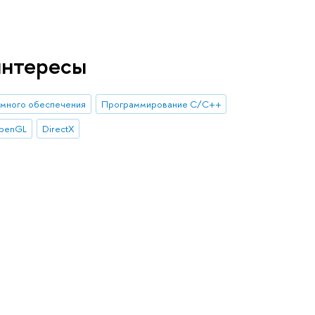
интересы
ммного обеспечения
Программирование С/С++
penGL
DirectX