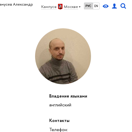
амусев Александр
Кампус в
Москве
РУС
EN
Владение языками
английский
Контакты
Телефон: