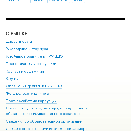
О ВЫШКЕ
ОБ
Цифры и факты
Ли
Руководство и структура
Дов
Устойчивое развитие в НИУ ВШЭ
Ол
Преподаватели и сотрудники
При
Корпуса и общежития
Вы
Закупки
При
Обращения граждан в НИУ ВШЭ
Ас
Фонд целевого капитала
До
Противодействие коррупции
Цен
Сведения о доходах, расходах, об имуществе и
Би
обязательствах имущественного характера
Об
Сведения об образовательной организации
Обр
Людям с ограниченными возможностями здоровья