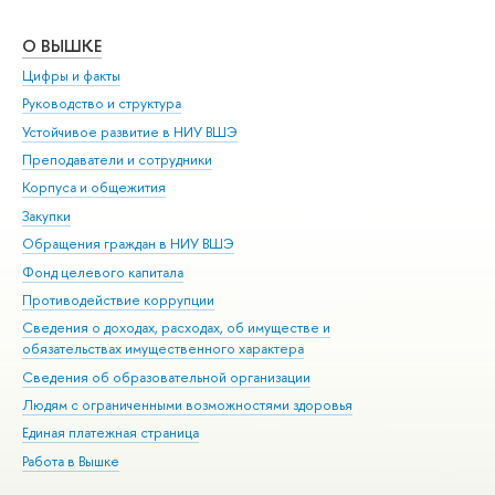
О ВЫШКЕ
ОБ
Цифры и факты
Ли
Руководство и структура
Дов
Устойчивое развитие в НИУ ВШЭ
Ол
Преподаватели и сотрудники
При
Корпуса и общежития
Вы
Закупки
При
Обращения граждан в НИУ ВШЭ
Ас
Фонд целевого капитала
До
Противодействие коррупции
Цен
Сведения о доходах, расходах, об имуществе и
Би
обязательствах имущественного характера
Об
Сведения об образовательной организации
Обр
Людям с ограниченными возможностями здоровья
Единая платежная страница
Работа в Вышке