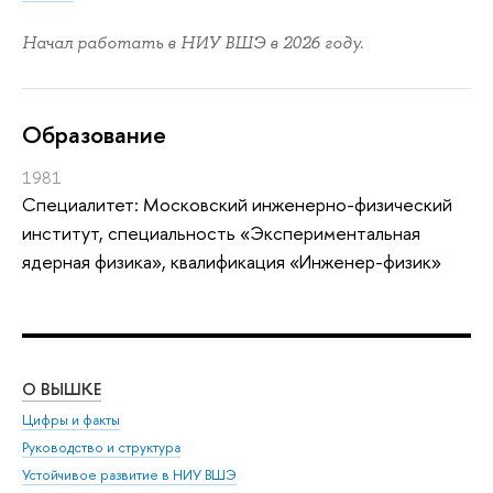
Начал работать в НИУ ВШЭ в 2026 году.
Oбразование
1981
Специалитет: Московский инженерно-физический
институт, специальность «Экспериментальная
ядерная физика», квалификация «Инженер-физик»
О ВЫШКЕ
ОБ
Цифры и факты
Ли
Руководство и структура
Дов
Устойчивое развитие в НИУ ВШЭ
Ол