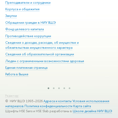
Преподаватели и сотрудники
При
Корпуса и общежития
Вы
Закупки
При
Обращения граждан в НИУ ВШЭ
Ас
Фонд целевого капитала
До
Противодействие коррупции
Цен
Сведения о доходах, расходах, об имуществе и
Би
обязательствах имущественного характера
Об
Сведения об образовательной организации
Обр
Людям с ограниченными возможностями здоровья
Единая платежная страница
Работа в Вышке
Редактору
© НИУ ВШЭ 1993–2026
Адреса и контакты
Условия использования
материалов
Политика конфиденциальности
Карта сайта
Шрифты HSE Sans и HSE Slab разработаны в
Школе дизайна НИУ ВШЭ