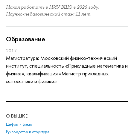
Начал работать в НИУ ВШЭ в 2026 году.
Научно-педагогический стаж: 11 лет.
Oбразование
2017
Магистратура: Московский физико-технический
институт, специальность «Прикладные математика и
физика», квалификация «Магистр прикладных
математики и физики»
О ВЫШКЕ
ОБ
Цифры и факты
Ли
Руководство и структура
Дов