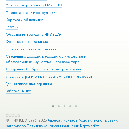
Устойчивое развитие в НИУ ВШЭ
Ол
Преподаватели и сотрудники
При
Корпуса и общежития
Вы
Закупки
При
Обращения граждан в НИУ ВШЭ
Ас
Фонд целевого капитала
До
Противодействие коррупции
Цен
Сведения о доходах, расходах, об имуществе и
Би
обязательствах имущественного характера
Об
Сведения об образовательной организации
Обр
Людям с ограниченными возможностями здоровья
Единая платежная страница
Работа в Вышке
Редактору
© НИУ ВШЭ 1993–2026
Адреса и контакты
Условия использования
материалов
Политика конфиденциальности
Карта сайта