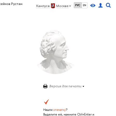
сейнов Рустам
Кампус в
Москве
РУС
EN
Версия для печати
Нашли
опечатку
?
Выделите её, нажмите Ctrl+Enter и