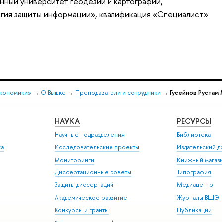
ный университет геодезии и картографии,
огия защиты информации», квалификация «Специалист»
экономики»
→
О Вышке
→
Преподаватели и сотрудники
→
Гусейнов Рустам
НАУКА
РЕСУРСЫ
Научные подразделения
Библиотека
ка
Исследовательские проекты
Издательский 
Мониторинги
Книжный магаз
Диссертационные советы
Типография
Защиты диссертаций
Медиацентр
Академическое развитие
Журналы ВШЭ
Конкурсы и гранты
Публикации