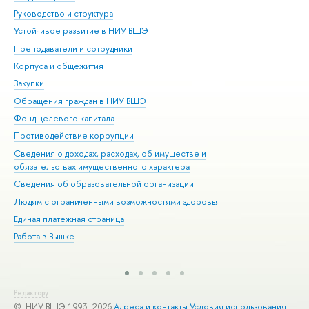
Руководство и структура
Дов
Устойчивое развитие в НИУ ВШЭ
Ол
Преподаватели и сотрудники
При
Корпуса и общежития
Вы
Закупки
При
Обращения граждан в НИУ ВШЭ
Ас
Фонд целевого капитала
До
Противодействие коррупции
Цен
Сведения о доходах, расходах, об имуществе и
Би
обязательствах имущественного характера
Об
Сведения об образовательной организации
Обр
Людям с ограниченными возможностями здоровья
Единая платежная страница
Работа в Вышке
Редактору
© НИУ ВШЭ 1993–2026
Адреса и контакты
Условия использования