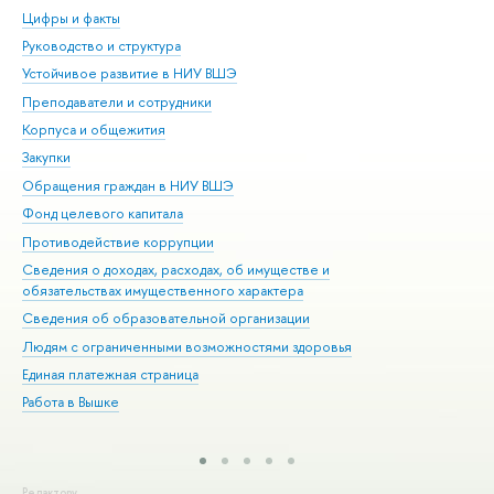
Цифры и факты
Ли
Руководство и структура
Дов
Устойчивое развитие в НИУ ВШЭ
Ол
Преподаватели и сотрудники
При
Корпуса и общежития
Вы
Закупки
При
Обращения граждан в НИУ ВШЭ
Ас
Фонд целевого капитала
До
Противодействие коррупции
Цен
Сведения о доходах, расходах, об имуществе и
Би
обязательствах имущественного характера
Об
Сведения об образовательной организации
Обр
Людям с ограниченными возможностями здоровья
Единая платежная страница
Работа в Вышке
Редактору