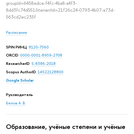
groupId=6458edce-f4fc-4ba8-a4f3-
8dd3fc74d551&tenantId=21f26c24-0793-4b07-a73d-
563cd2ec235f
Расписание
SPIN РИНЦ
:
8120-7560
ORCID
:
0000-0001-8959-2708
ResearcherID
:
S-8386-2018
Scopus AuthorID
:
14522128800
Google Scholar
Руководитель
Белов А. В.
Oбразование, учёные степени и учёные