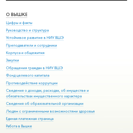
О ВЫШКЕ
ОБ
Цифры и факты
Ли
Руководство и структура
Дов
Устойчивое развитие в НИУ ВШЭ
Ол
Преподаватели и сотрудники
При
Корпуса и общежития
Вы
Закупки
При
Обращения граждан в НИУ ВШЭ
Ас
Фонд целевого капитала
До
Противодействие коррупции
Цен
Сведения о доходах, расходах, об имуществе и
Би
обязательствах имущественного характера
Об
Сведения об образовательной организации
Обр
Людям с ограниченными возможностями здоровья
Единая платежная страница
Работа в Вышке