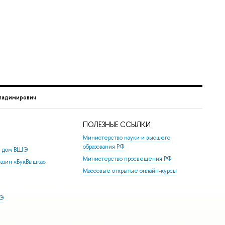
ладимирович
ПОЛЕЗНЫЕ ССЫЛКИ
Министерство науки и высшего
образования РФ
й дом ВШЭ
Министерство просвещения РФ
азин «БукВышка»
Массовые открытые онлайн-курсы
ШЭ