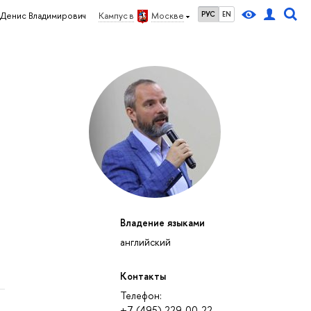
РУС
EN
Денис Владимирович
Кампус в
Москве
Владение языками
английский
Контакты
Телефон:
+7 (495) 229-00-22