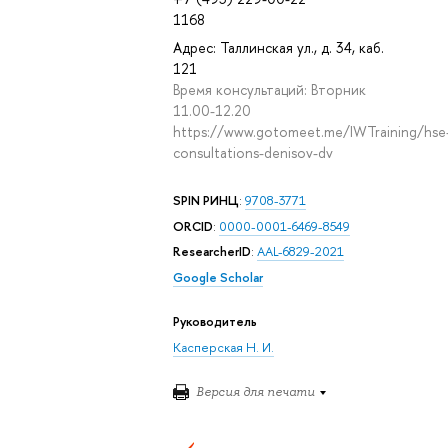
1168
Адрес: Таллинская ул., д. 34, каб.
121
Время консультаций: Вторник
11.00-12.20
https://www.gotomeet.me/IWTraining/hse
consultations-denisov-dv
SPIN РИНЦ
:
9708-3771
ORCID
:
0000-0001-6469-8549
ResearcherID
:
AAL-6829-2021
Google Scholar
Руководитель
Касперская Н. И.
Версия для печати