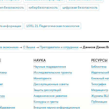
ет-безопасность
кибербезопасность
цифровая безопасность
ита информации
15.81.21 Педагогическая психология
ла экономики»
→
О Вышке
→
Преподаватели и сотрудники
→
Денисов Денис В
Е
НАУКА
РЕСУРСЫ
Научные подразделения
Библиотека
товка
Исследовательские проекты
Издательски
Мониторинги
Книжный маг
иат
Диссертационные советы
Типография
Защиты диссертаций
Медиацентр
туру
Академическое развитие
Журналы В
Конкурсы и гранты
Публикации
бразование
Внешние научно-информационные