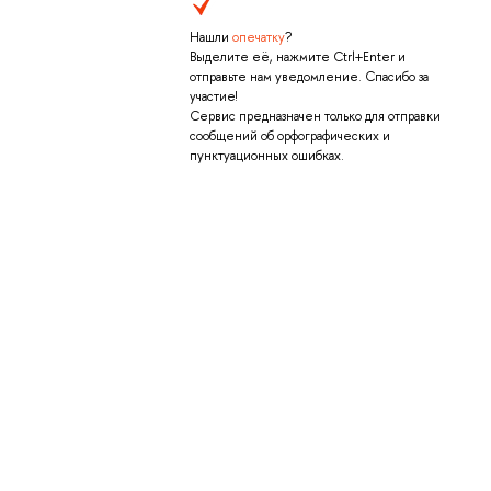
Нашли
опечатку
?
Выделите её, нажмите Ctrl+Enter и
отправьте нам уведомление. Спасибо за
участие!
Сервис предназначен только для отправки
сообщений об орфографических и
пунктуационных ошибках.