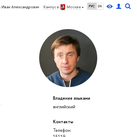
РУС
EN
 Иван Александрович
Кампус в
Москве
Владение языками
английский
Контакты
Телефон:
15119