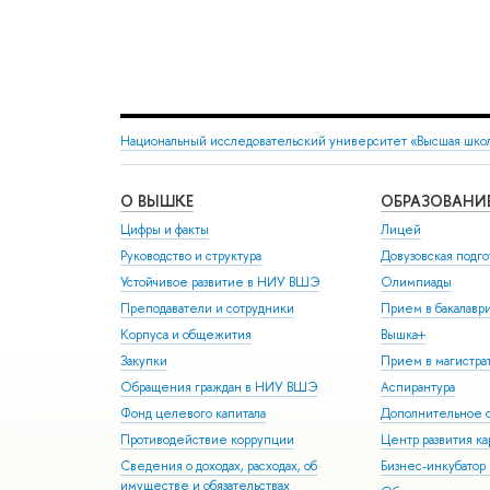
Национальный исследовательский университет «Высшая шко
О ВЫШКЕ
ОБРАЗОВАНИ
Цифры и факты
Лицей
Руководство и структура
Довузовская подго
Устойчивое развитие в НИУ ВШЭ
Олимпиады
Преподаватели и сотрудники
Прием в бакалавр
Корпуса и общежития
Вышка+
Закупки
Прием в магистра
Обращения граждан в НИУ ВШЭ
Аспирантура
Фонд целевого капитала
Дополнительное о
Противодействие коррупции
Центр развития к
Сведения о доходах, расходах, об
Бизнес-инкубато
имуществе и обязательствах