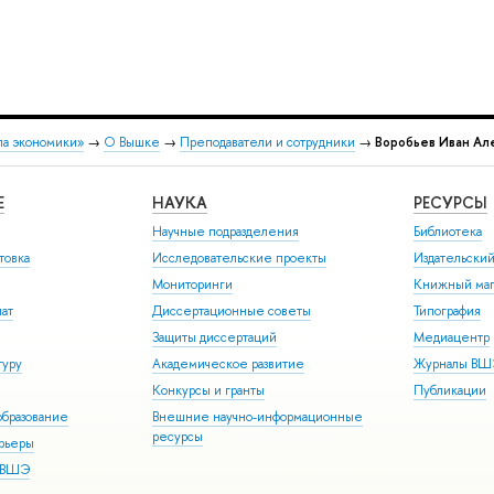
ла экономики»
→
О Вышке
→
Преподаватели и сотрудники
→
Воробьев Иван Ал
Е
НАУКА
РЕСУРСЫ
Научные подразделения
Библиотека
товка
Исследовательские проекты
Издательски
Мониторинги
Книжный маг
иат
Диссертационные советы
Типография
Защиты диссертаций
Медиацентр
туру
Академическое развитие
Журналы В
Конкурсы и гранты
Публикации
бразование
Внешние научно-информационные
ресурсы
арьеры
р ВШЭ