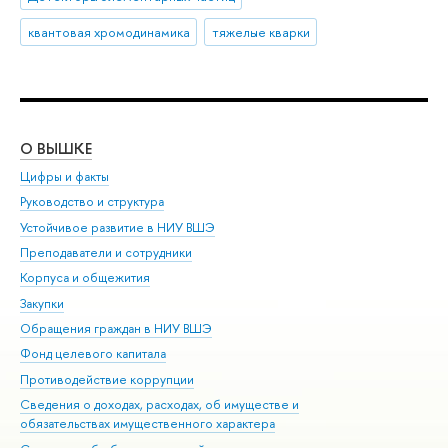
квантовая хромодинамика
тяжелые кварки
О ВЫШКЕ
ОБ
Цифры и факты
Ли
Руководство и структура
Дов
Устойчивое развитие в НИУ ВШЭ
Ол
Преподаватели и сотрудники
При
Корпуса и общежития
Вы
Закупки
При
Обращения граждан в НИУ ВШЭ
Ас
Фонд целевого капитала
До
Противодействие коррупции
Цен
Сведения о доходах, расходах, об имуществе и
Би
обязательствах имущественного характера
Об