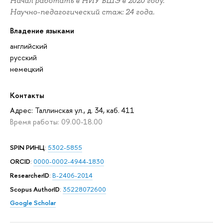
Начал работать в НИУ ВШЭ в 2020 году.
Научно-педагогический стаж: 24 года.
Владение языками
английский
русский
немецкий
Контакты
Адрес: Таллинская ул., д. 34, каб. 411
Время работы: 09.00-18.00
SPIN РИНЦ
:
5302-5855
ORCID
:
0000-0002-4944-1830
ResearcherID
:
B-2406-2014
Scopus AuthorID
:
35228072600
Google Scholar