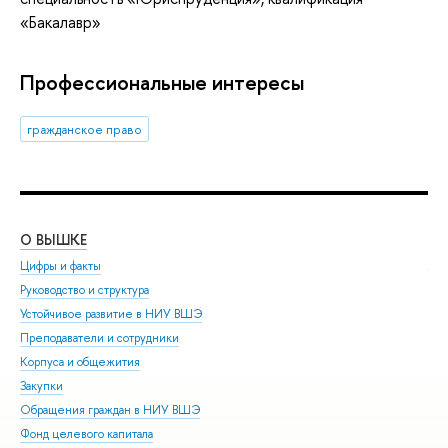
«Бакалавр»
Профессиональные интересы
гражданское право
О ВЫШКЕ
ОБ
Цифры и факты
Ли
Руководство и структура
Дов
Устойчивое развитие в НИУ ВШЭ
Ол
Преподаватели и сотрудники
При
Корпуса и общежития
Вы
Закупки
При
Обращения граждан в НИУ ВШЭ
Асп
Фонд целевого капитала
Доп