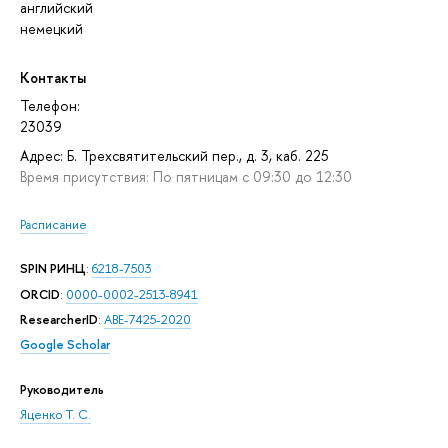
английский
немецкий
Контакты
Телефон:
23039
Адрес: Б. Трехсвятительский пер., д. 3, каб. 225
Время присутствия: По пятницам с 09:30 до 12:30
Расписание
SPIN РИНЦ
:
6218-7503
ORCID
:
0000-0002-2513-8941
ResearcherID
:
ABE-7425-2020
Google Scholar
Руководитель
Яценко Т. С.